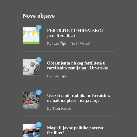
Nove objave
0
FERTILITET U HRVATSKOJ –
jeste li znali…?
By
Ivan Čipin i Dario Mustač
0
Objašnjenja niskog fertiliteta u
razvijenim zemljama i Hrvatskoj
By
Ivan Čipin
0
Uvoz stranih radnika u Hrvatsku:
učinak na plaće i iseljavanje
By
Tibor Kovač
0
Mogu li javne politike povećati
fertilitet?