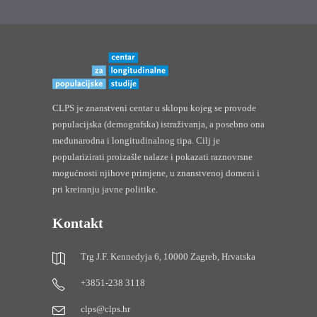
CLPS je znanstveni centar u sklopu kojeg se provode
populacijska (demografska) istraživanja, a posebno ona
međunarodna i longitudinalnog tipa. Cilj je
popularizirati proizašle nalaze i pokazati raznovrsne
mogućnosti njihove primjene, u znanstvenoj domeni i
pri kreiranju javne politike.
Kontakt
Trg J.F. Kennedyja 6, 10000 Zagreb, Hrvatska
+3851-238 3118
clps@clps.hr