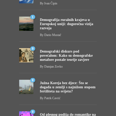
By
Ivan Čipin
1
Demografija ruralnih krajeva u
Europskoj uniji: dugoročna vizija
razvoja
By
Dario Mustač
0
Demografski diskurs pod
povećalom: Kako su demografske
metafore postale teorije zavjere
By
Damjan Zovko
0
Južna Koreja bez djece: Što se
događa u zemlji s najnižom stopom
fertiliteta na svijetu?
By
Patrik Cavrić
0
Od plesnog podija do romantike na