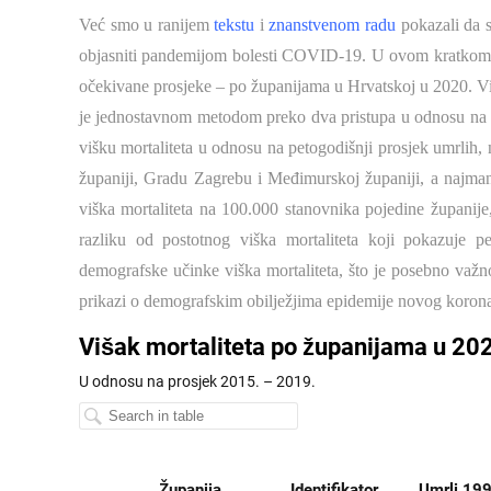
Već smo u ranijem
tekstu
i
znanstvenom radu
pokazali da s
objasniti pandemijom bolesti COVID-19. U ovom kratkom pr
očekivane prosjeke – po županijama u Hrvatskoj u 2020. Viša
je jednostavnom metodom preko dva pristupa u odnosu na p
višku mortaliteta u odnosu na petogodišnji prosjek umrlih, 
županiji, Gradu Zagrebu i Međimurskoj županiji, a najman
viška mortaliteta na 100.000 stanovnika pojedine županij
razliku od postotnog viška mortaliteta koji pokazuje p
demografske učinke viška mortaliteta, što je posebno važno
prikazi o demografskim obilježjima epidemije novog korona