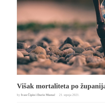
Višak mortaliteta po župani
by
Ivan Čipin i Dario Mustač
21. srpnja 2021.