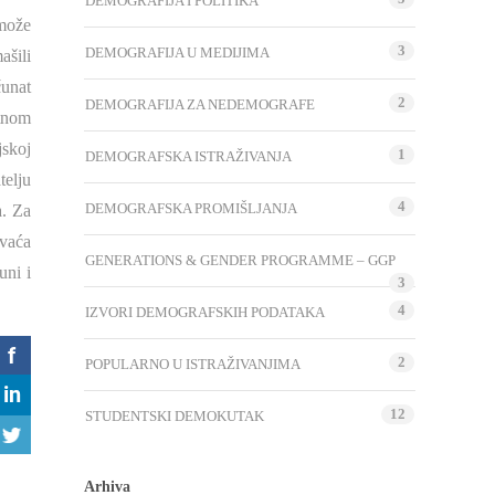
DEMOGRAFIJA I POLITIKA
 može
3
DEMOGRAFIJA U MEDIJIMA
ašili
čunat
2
DEMOGRAFIJA ZA NEDEMOGRAFE
otnom
jskoj
1
DEMOGRAFSKA ISTRAŽIVANJA
telju
4
DEMOGRAFSKA PROMIŠLJANJA
a. Za
hvaća
GENERATIONS & GENDER PROGRAMME – GGP
uni i
3
4
IZVORI DEMOGRAFSKIH PODATAKA
2
POPULARNO U ISTRAŽIVANJIMA
12
STUDENTSKI DEMOKUTAK
Arhiva