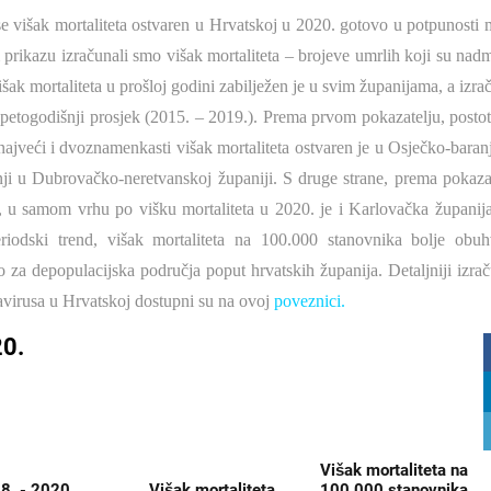
e višak mortaliteta ostvaren u Hrvatskoj u 2020. gotovo u potpunosti
ikazu izračunali smo višak mortaliteta – brojeve umrlih koji su nadm
k mortaliteta u prošloj godini zabilježen je u svim županijama, a izra
etogodišnji prosjek (2015. – 2019.). Prema prvom pokazatelju, post
najveći i dvoznamenkasti višak mortaliteta ostvaren je u Osječko-baran
ji u Dubrovačko-neretvanskoj županiji. S druge strane, prema pokaza
e, u samom vrhu po višku mortaliteta u 2020. je i Karlovačka županij
eriodski trend, višak mortaliteta na 100.000 stanovnika bolje obu
 za depopulacijska područja poput hrvatskih županija. Detaljniji izrač
virusa u Hrvatskoj dostupni su na ovoj
poveznici
.