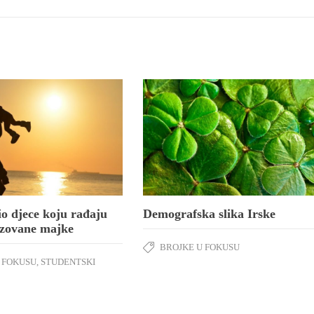
io djece koju rađaju
Demografska slika Irske
azovane majke
BROJKE U FOKUSU
 FOKUSU
,
STUDENTSKI