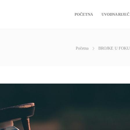
POČETNA
UVODNA RIJEČ
Početna
BROJKE U FOK