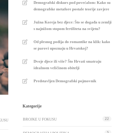
Demografski diskurs pod povećalom: Kako su
demografske metafore postale teorije zavjere
Južna Koreja bez djece: Što se događa u zemlji
s najnižom stopom fertiliteta na svijetu?
Od plesnog podija do romantike na klik: kako
se parovi upoznaju u Hrvatskoj?
Dvoje djece ili više? Što Hrvati smatraju
idealnom veličinom obitelji
Predstavljen Demografski pojmovnik
Kategorije
22
BROJKE U FOKUSU
KUSU
5