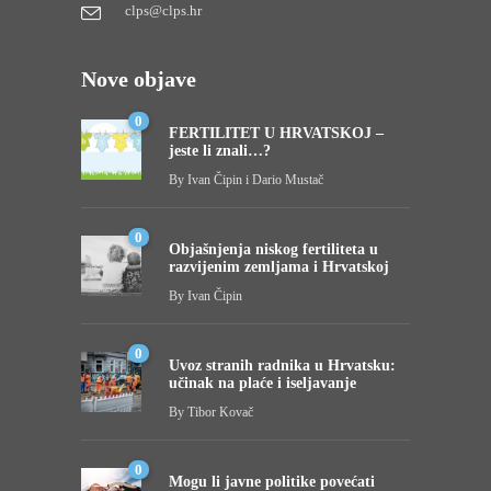
clps@clps.hr
Nove objave
0
FERTILITET U HRVATSKOJ –
jeste li znali…?
By
Ivan Čipin i Dario Mustač
0
Objašnjenja niskog fertiliteta u
razvijenim zemljama i Hrvatskoj
By
Ivan Čipin
0
Uvoz stranih radnika u Hrvatsku:
učinak na plaće i iseljavanje
By
Tibor Kovač
0
Mogu li javne politike povećati