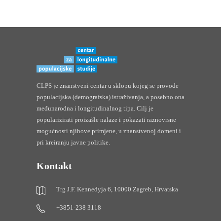
CLPS je znanstveni centar u sklopu kojeg se provode
populacijska (demografska) istraživanja, a posebno ona
međunarodna i longitudinalnog tipa. Cilj je
popularizirati proizašle nalaze i pokazati raznovrsne
mogućnosti njihove primjene, u znanstvenoj domeni i
pri kreiranju javne politike.
Kontakt
Trg J.F. Kennedyja 6, 10000 Zagreb, Hrvatska
+3851-238 3118