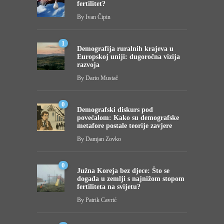
fertilitet?
By
Ivan Čipin
1
Demografija ruralnih krajeva u
Europskoj uniji: dugoročna vizija
razvoja
By
Dario Mustač
0
Demografski diskurs pod
povećalom: Kako su demografske
metafore postale teorije zavjere
By
Damjan Zovko
0
Južna Koreja bez djece: Što se
događa u zemlji s najnižom stopom
fertiliteta na svijetu?
By
Patrik Cavrić