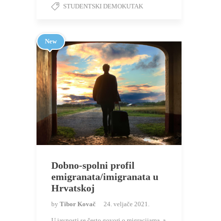
STUDENTSKI DEMOKUTAK
New
Dobno-spolni profil
emigranata/imigranata u
Hrvatskoj
by
Tibor Kovač
24. veljače 2021.
U javnosti se često govori o migracijama, a