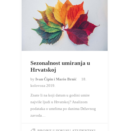
Sezonalnost umiranja u
Hrvatskoj
by
Ivan Čipin i Mario Brnić
18.
kolovoza 2019.
Znate li na koji datum u godini umire
najviše ljudi u Hrvatskoj? Analizom
podataka o umrlima po danima Državnog
zavoda…
BROJKE U FOKUSU
,
STUDENTSKI