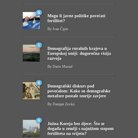
0
Mogu li javne politike povećati
fertilitet?
By
Ivan Čipin
1
Demografija ruralnih krajeva u
Europskoj uniji: dugoročna vizija
razvoja
By
Dario Mustač
0
Demografski diskurs pod
povećalom: Kako su demografske
metafore postale teorije zavjere
By
Damjan Zovko
0
Južna Koreja bez djece: Što se
događa u zemlji s najnižom stopom
fertiliteta na svijetu?