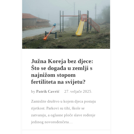
Južna Koreja bez djece:
Što se događa u zemlji s
najnižom stopom
fertiliteta na svijetu?
by
Patrik Cavrić
27. veljače 2025.
Zamislite društvo u kojem djeca postaju
rijetkost. Parkovi su tihi, škole se
zatvaraju, a oglasne ploče slave rođenje
jedinog novorođenčeta…