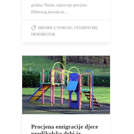
godina. Naime, najnovije procjene
Državnog zavoda za…
BROJKE U FOKUSU
,
STUDENTSKI
DEMOKUTAK
Procjena emigracije djece
predškolske dobi iz