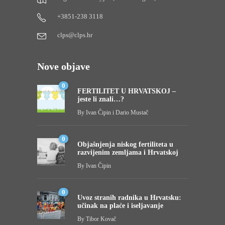
+3851-238 3118
clps@clps.hr
Nove objave
0
FERTILITET U HRVATSKOJ –
jeste li znali…?
By
Ivan Čipin i Dario Mustač
0
Objašnjenja niskog fertiliteta u
razvijenim zemljama i Hrvatskoj
By
Ivan Čipin
0
Uvoz stranih radnika u Hrvatsku:
učinak na plaće i iseljavanje
By
Tibor Kovač