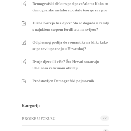
Demografski diskurs pod povećalom: Kako su
demografske metafore postale teorije zavjere
Južna Koreja bez djece: Što se događa u zemlji
s najnižom stopom fertiliteta na svijetu?
Od plesnog podija do romantike na klik: kako
se parovi upoznaju u Hrvatskoj?
Dvoje djece ili više? Što Hrvati smatraju
idealnom veličinom obitelji
Predstavljen Demografski pojmovnik
Kategorije
22
BROJKE U FOKUSU