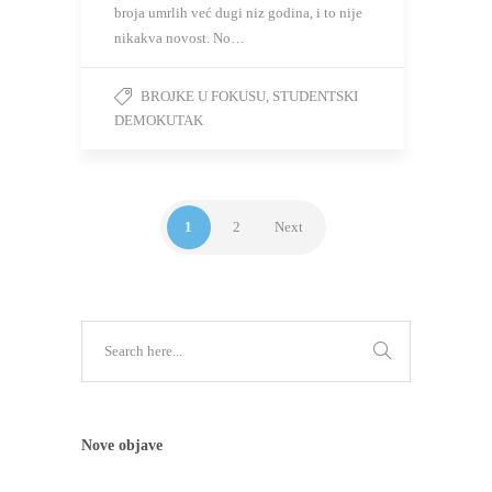
broja umrlih već dugi niz godina, i to nije
nikakva novost. No…
BROJKE U FOKUSU
,
STUDENTSKI
DEMOKUTAK
1
2
Next
Nove objave