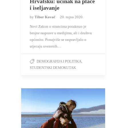
Hrvatsku: učinak na plaće
i iseljavanje
by
Tibor Kovač
20. rujna 2020.
Novi Zakon o strancima potaknuo je
brojne rasprave u medijima, ali i društvu
općenito. Ponajviše se raspravljalo o
utjecaju uvezenih…
DEMOGRAFIJA I POLITIKA
,
STUDENTSKI DEMOKUTAK