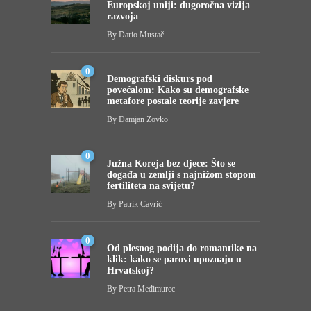
Europskoj uniji: dugoročna vizija
razvoja
By
Dario Mustač
0
Demografski diskurs pod
povećalom: Kako su demografske
metafore postale teorije zavjere
By
Damjan Zovko
0
Južna Koreja bez djece: Što se
događa u zemlji s najnižom stopom
fertiliteta na svijetu?
By
Patrik Cavrić
0
Od plesnog podija do romantike na
klik: kako se parovi upoznaju u
Hrvatskoj?
By
Petra Međimurec