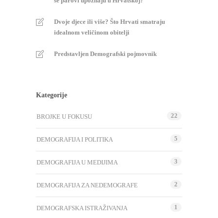
se parovi upoznaju u Hrvatskoj?
Dvoje djece ili više? Što Hrvati smatraju
idealnom veličinom obitelji
Predstavljen Demografski pojmovnik
Kategorije
22
BROJKE U FOKUSU
5
DEMOGRAFIJA I POLITIKA
3
DEMOGRAFIJA U MEDIJIMA
2
DEMOGRAFIJA ZA NEDEMOGRAFE
1
DEMOGRAFSKA ISTRAŽIVANJA