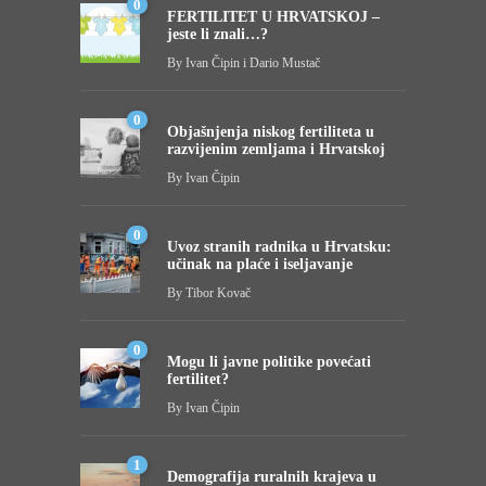
0
FERTILITET U HRVATSKOJ –
jeste li znali…?
By
Ivan Čipin i Dario Mustač
0
Objašnjenja niskog fertiliteta u
razvijenim zemljama i Hrvatskoj
By
Ivan Čipin
0
Uvoz stranih radnika u Hrvatsku:
učinak na plaće i iseljavanje
By
Tibor Kovač
0
Mogu li javne politike povećati
fertilitet?
By
Ivan Čipin
1
Demografija ruralnih krajeva u