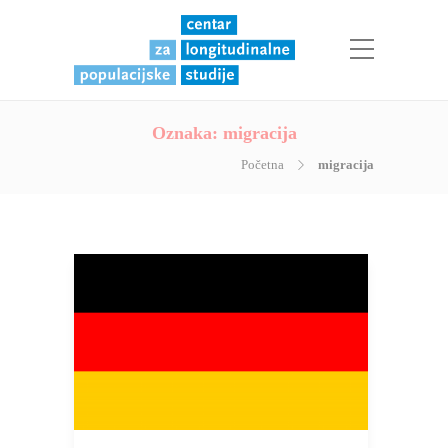
Oznaka:
migracija
Početna
migracija