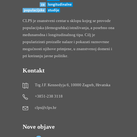
CLPS je znanstveni centar u sklopu kojeg se provode
populacijska (demografska) istraživanja, a posebno ona
međunarodna i longitudinalnog tipa. Cilj je
popularizirati proizašle nalaze i pokazati raznovrsne
mogućnosti njihove primjene, u znanstvenoj domeni i
pri kreiranju javne politike.
Kontakt
Trg J.F. Kennedyja 6, 10000 Zagreb, Hrvatska
+3851-238 3118
clps@clps.hr
Nove objave