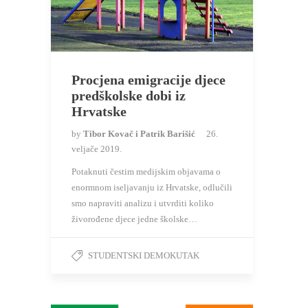
Procjena emigracije djece
predškolske dobi iz
Hrvatske
by
Tibor Kovač i Patrik Barišić
26.
veljače 2019.
Potaknuti čestim medijskim objavama o
enormnom iseljavanju iz Hrvatske, odlučili
smo napraviti analizu i utvrditi koliko
živorođene djece jedne školske…
STUDENTSKI DEMOKUTAK